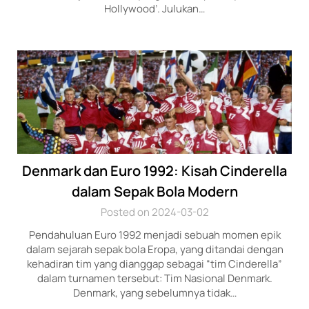
Hollywood’. Julukan…
Denmark dan Euro 1992: Kisah Cinderella
dalam Sepak Bola Modern
Posted on 2024-03-02
Pendahuluan Euro 1992 menjadi sebuah momen epik
dalam sejarah sepak bola Eropa, yang ditandai dengan
kehadiran tim yang dianggap sebagai “tim Cinderella”
dalam turnamen tersebut: Tim Nasional Denmark.
Denmark, yang sebelumnya tidak…