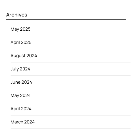
Archives
May 2025
April 2025
August 2024
July 2024
June 2024
May 2024
April 2024
March 2024