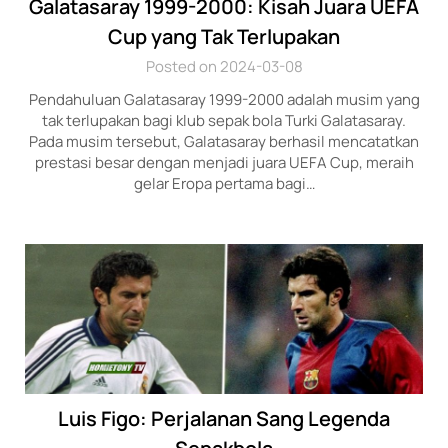
Galatasaray 1999-2000: Kisah Juara UEFA
Cup yang Tak Terlupakan
Posted on 2024-03-08
Pendahuluan Galatasaray 1999-2000 adalah musim yang
tak terlupakan bagi klub sepak bola Turki Galatasaray.
Pada musim tersebut, Galatasaray berhasil mencatatkan
prestasi besar dengan menjadi juara UEFA Cup, meraih
gelar Eropa pertama bagi…
Luis Figo: Perjalanan Sang Legenda