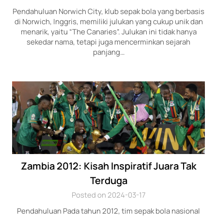
Pendahuluan Norwich City, klub sepak bola yang berbasis
di Norwich, Inggris, memiliki julukan yang cukup unik dan
menarik, yaitu “The Canaries”. Julukan ini tidak hanya
sekedar nama, tetapi juga mencerminkan sejarah
panjang…
Zambia 2012: Kisah Inspiratif Juara Tak
Terduga
Posted on 2024-03-17
Pendahuluan Pada tahun 2012, tim sepak bola nasional