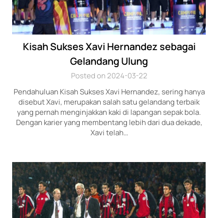
Kisah Sukses Xavi Hernandez sebagai
Gelandang Ulung
Posted on 2024-03-22
Pendahuluan Kisah Sukses Xavi Hernandez, sering hanya
disebut Xavi, merupakan salah satu gelandang terbaik
yang pernah menginjakkan kaki di lapangan sepak bola.
Dengan karier yang membentang lebih dari dua dekade,
Xavi telah…