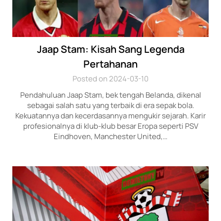
Jaap Stam: Kisah Sang Legenda
Pertahanan
Posted on 2024-03-10
Pendahuluan Jaap Stam, bek tengah Belanda, dikenal
sebagai salah satu yang terbaik di era sepak bola.
Kekuatannya dan kecerdasannya mengukir sejarah. Karir
profesionalnya di klub-klub besar Eropa seperti PSV
Eindhoven, Manchester United,…