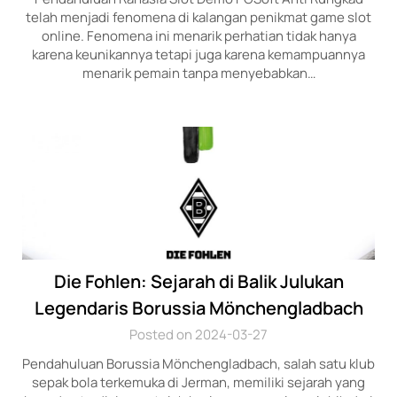
telah menjadi fenomena di kalangan penikmat game slot
online. Fenomena ini menarik perhatian tidak hanya
karena keunikannya tetapi juga karena kemampuannya
menarik pemain tanpa menyebabkan…
Die Fohlen: Sejarah di Balik Julukan
Legendaris Borussia Mönchengladbach
Posted on 2024-03-27
Pendahuluan Borussia Mönchengladbach, salah satu klub
sepak bola terkemuka di Jerman, memiliki sejarah yang