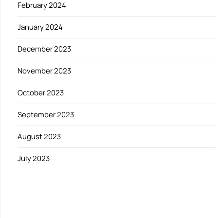
February 2024
January 2024
December 2023
November 2023
October 2023
September 2023
August 2023
July 2023