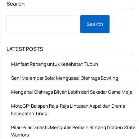
Search
SE
Search
LATEST POSTS
Manfaat Renang untuk Kesehatan Tubuh
Seni Melempar Bola: Menguasai Olahraga Bowling
Mengenal Olahraga Bilyar: Lebih dari Sekadar Game Meja
MotoGP: Balapan Raja-Raja Lintasan Aspal dan Drama
Kecepatan Tinggi
Pilar-Pilar Dinasti: Mengulas Pemain Bintang Golden State
Warriors