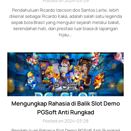
Posted on 2024-03-29
Pendahuluan Ricardo Izecson dos Santos Leite, lebih
dikenal sebagai Ricardo Kaká, adalah salah satu legenda
sepak bola Brasil yang mengukir sejarah melalui bakat,
kerendahan hati, dan prestasi luar biasa di lapangan
hijau….
Mengungkap Rahasia di Balik Slot Demo
PGSoft Anti Rungkad
Posted on 2024-03-28
Pendahuluan Rahasia Slot Demo PGSoft Anti Rungkad