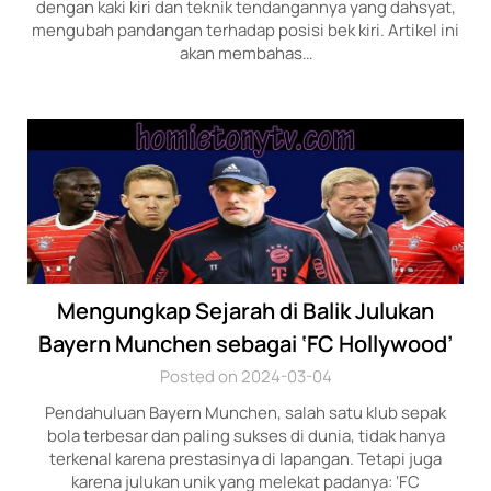
dengan kaki kiri dan teknik tendangannya yang dahsyat,
mengubah pandangan terhadap posisi bek kiri. Artikel ini
akan membahas…
Mengungkap Sejarah di Balik Julukan
Bayern Munchen sebagai ‘FC Hollywood’
Posted on 2024-03-04
Pendahuluan Bayern Munchen, salah satu klub sepak
bola terbesar dan paling sukses di dunia, tidak hanya
terkenal karena prestasinya di lapangan. Tetapi juga
karena julukan unik yang melekat padanya: ‘FC