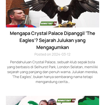
Mengapa Crystal Palace Dipanggil ‘The
Eagles’? Sejarah Julukan yang
Mengagumkan
Posted on 2024-03-12
Pendahuluan Crystal Palace, sebuah klub sepak bola
yang berbasis di Selhurst Park, London Selatan, memiliki
sejarah yang panjang dan penuh warna. Julukan mereka,
‘The Eagles’, bukan hanya sembarang nama tetapi
mengandung cerita…