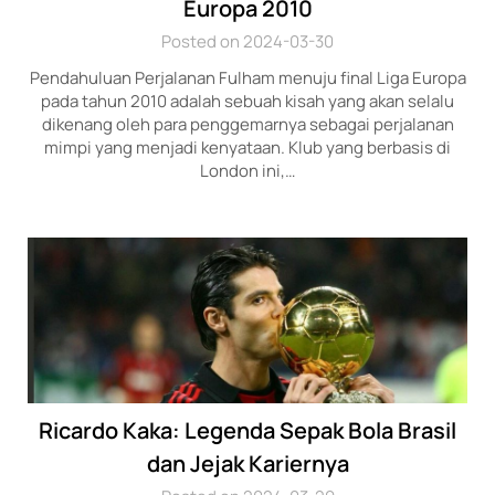
Europa 2010
Posted on 2024-03-30
Pendahuluan Perjalanan Fulham menuju final Liga Europa
pada tahun 2010 adalah sebuah kisah yang akan selalu
dikenang oleh para penggemarnya sebagai perjalanan
mimpi yang menjadi kenyataan. Klub yang berbasis di
London ini,…
Ricardo Kaka: Legenda Sepak Bola Brasil
dan Jejak Kariernya