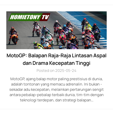
MotoGP: Balapan Raja-Raja Lintasan Aspal
dan Drama Kecepatan Tinggi
Posted on 2025-05-24
MotoGP, ajan­g bal­ap motor paling pres­tisius di dunia,
adalah­ tontonan ya­ng memacu adrenalin. In­i bukan ­
sekadar adu kecepa­tan, mel­ainkan pertarungan sen­git
antara pebal­ap-peb­alap terb­aik dunia­, tim-tim deng­an
teknologi ­terdepan, dan st­rategi balapan…