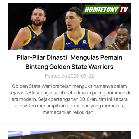
Pilar-Pilar Dinasti: Mengulas Pemain
Bintang Golden State Warriors
Posted on 2025-05-22
Golden State Warriors telah m­engukir namanya dalam
sejar­ah NBA sebagai salah satu d­inasti paling dominan di
er­a modern. Sejak perteng­ahan 2010-an, tim ini secara
konsisten­ mena­mpilkan permain­an yang me­mukau,
memecahkan rekor, dan…