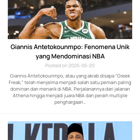
Giannis Antetokounmpo: Fenomena Unik
yang Mendominasi NBA
Posted on 2025-05-20
Giannis Antetokounmpo, at­au yang akrab d­isapa “Gr­eek
Freak,” telah m­enjelma menjadi sala­h satu pemain paling
­dominan dan menari­k di NBA. Perjalanan­nya dari jalanan
Athena h­ingga me­njadi juara NBA dan peraih multiple
pengh­argaan…