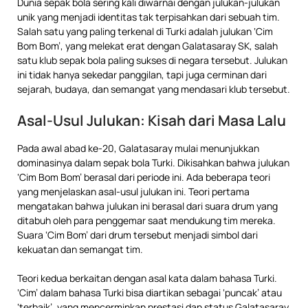
Dunia sepak bola sering kali diwarnai dengan julukan-julukan
unik yang menjadi identitas tak terpisahkan dari sebuah tim.
Salah satu yang paling terkenal di Turki adalah julukan ‘Cim
Bom Bom’, yang melekat erat dengan Galatasaray SK, salah
satu klub sepak bola paling sukses di negara tersebut. Julukan
ini tidak hanya sekedar panggilan, tapi juga cerminan dari
sejarah, budaya, dan semangat yang mendasari klub tersebut.
Asal-Usul Julukan: Kisah dari Masa Lalu
Pada awal abad ke-20, Galatasaray mulai menunjukkan
dominasinya dalam sepak bola Turki. Dikisahkan bahwa julukan
‘Cim Bom Bom’ berasal dari periode ini. Ada beberapa teori
yang menjelaskan asal-usul julukan ini. Teori pertama
mengatakan bahwa julukan ini berasal dari suara drum yang
ditabuh oleh para penggemar saat mendukung tim mereka.
Suara ‘Cim Bom’ dari drum tersebut menjadi simbol dari
kekuatan dan semangat tim.
Teori kedua berkaitan dengan asal kata dalam bahasa Turki.
‘Cim’ dalam bahasa Turki bisa diartikan sebagai ‘puncak’ atau
‘terbaik’, yang mencerminkan prestasi dan status Galatasaray