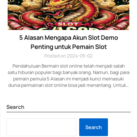
5 Alasan Mengapa Akun Slot Demo
Penting untuk Pemain Slot
Posted on 2024-05-02
Pendahuluan Bermain slot online telah menjadi salah
satu hiburan populer bagi banyak orang. Namun, bagi para
pemain pemula 5 Alasan ini menjadi kunci memasuki
dunia permainan slot online bisa jadi menantang. Untuk…
Search
SE
Search