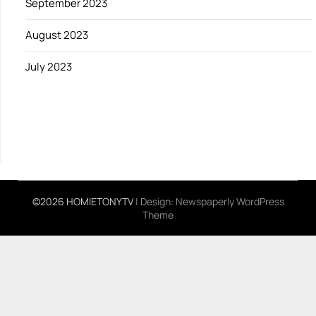
September 2023
August 2023
July 2023
©2026 HOMIETONYTV
| Design:
Newspaperly WordPress
Theme