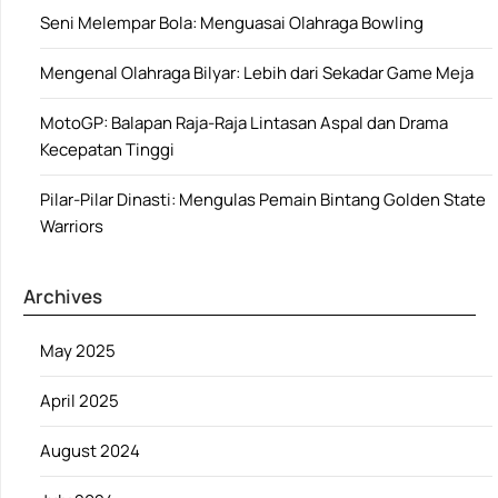
Seni Melempar Bola: Menguasai Olahraga Bowling
Mengenal Olahraga Bilyar: Lebih dari Sekadar Game Meja
MotoGP: Balapan Raja-Raja Lintasan Aspal dan Drama
Kecepatan Tinggi
Pilar-Pilar Dinasti: Mengulas Pemain Bintang Golden State
Warriors
Archives
May 2025
April 2025
August 2024