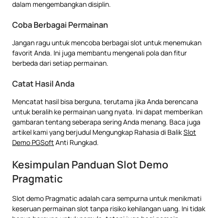
dalam mengembangkan disiplin.
Coba Berbagai Permainan
Jangan ragu untuk mencoba berbagai slot untuk menemukan
favorit Anda. Ini juga membantu mengenali pola dan fitur
berbeda dari setiap permainan.
Catat Hasil Anda
Mencatat hasil bisa berguna, terutama jika Anda berencana
untuk beralih ke permainan uang nyata. Ini dapat memberikan
gambaran tentang seberapa sering Anda menang. Baca juga
artikel kami yang berjudul Mengungkap Rahasia di Balik
Slot
Demo PGSoft
Anti Rungkad.
Kesimpulan Panduan Slot Demo
Pragmatic
Slot demo Pragmatic adalah cara sempurna untuk menikmati
keseruan permainan slot tanpa risiko kehilangan uang. Ini tidak