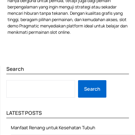
hanya berguna untuk pemula, tetapi juga bagi pemain
berpengalaman yang ingin menguji strategi atau sekadar
mencari hiburan tanpa tekanan. Dengan kualitas grafis yang
tinggi, beragam pilihan permainan, dan kemudahan akses, slot
demo Pragmatic menyediakan platform ideal untuk belajar dan
menikmati permainan slot online.
Search
SE
Search
LATEST POSTS
Manfaat Renang untuk Kesehatan Tubuh