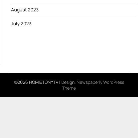
August 2023
July 2023
©2026 HOMIETONYTV
| Design:
Newspaperly WordPress
Theme