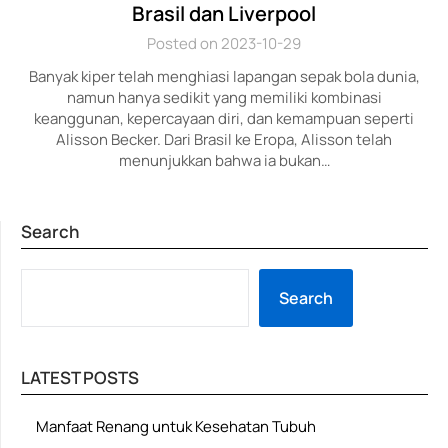
Brasil dan Liverpool
Posted on 2023-10-29
Banyak kiper telah menghiasi lapangan sepak bola dunia,
namun hanya sedikit yang memiliki kombinasi
keanggunan, kepercayaan diri, dan kemampuan seperti
Alisson Becker. Dari Brasil ke Eropa, Alisson telah
menunjukkan bahwa ia bukan…
Search
SE
Search
LATEST POSTS
Manfaat Renang untuk Kesehatan Tubuh