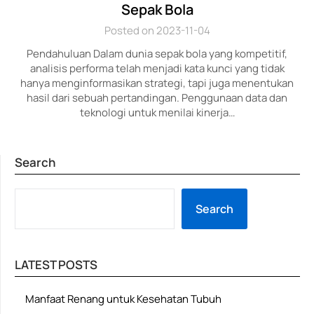
Sepak Bola
Posted on 2023-11-04
Pendahuluan Dalam dunia sepak bola yang kompetitif,
analisis performa telah menjadi kata kunci yang tidak
hanya menginformasikan strategi, tapi juga menentukan
hasil dari sebuah pertandingan. Penggunaan data dan
teknologi untuk menilai kinerja…
Search
SE
Search
LATEST POSTS
Manfaat Renang untuk Kesehatan Tubuh