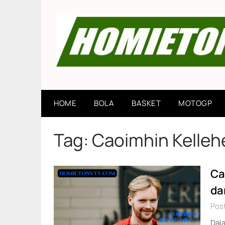
Skip
to
content
HOME
BOLA
BASKET
MOTOGP
Tag:
Caoimhin Kelleh
Ca
dar
Pos
Dala