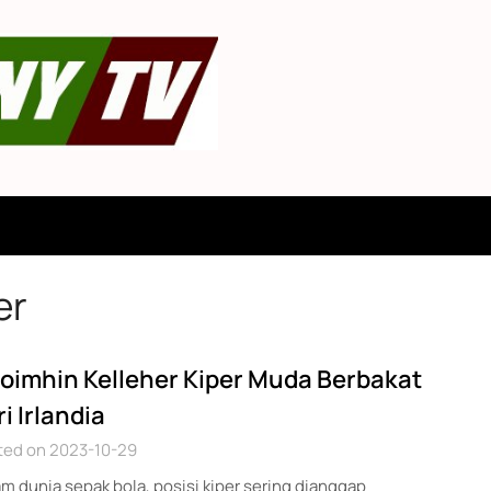
er
oimhin Kelleher Kiper Muda Berbakat
i Irlandia
ted on 2023-10-29
m dunia sepak bola, posisi kiper sering dianggap