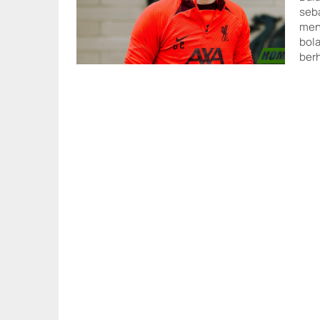
seba
men
bol
berh