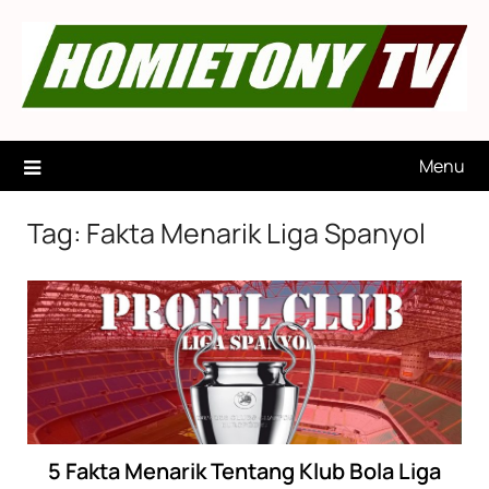
Skip
to
content
Menu
Tag:
Fakta Menarik Liga Spanyol
5 Fakta Menarik Tentang Klub Bola Liga