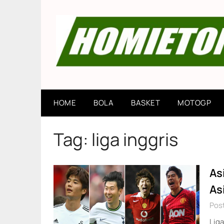
Skip
to
content
HOME
BOLA
BASKET
MOTOGP
Tag:
liga inggris
As
As
Pos
Liga