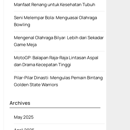
Manfaat Renang untuk Kesehatan Tubuh
Seni Melempar Bola: Menguasai Olahraga
Bowling
Mengenal Olahraga Bilyar: Lebih dari Sekadar
Game Meja
MotoGP: Balapan Raja-Raja Lintasan Aspal
dan Drama Kecepatan Tinggi
Pilar-Pilar Dinasti: Mengulas Pemain Bintang
Golden State Warriors
Archives
May 2025