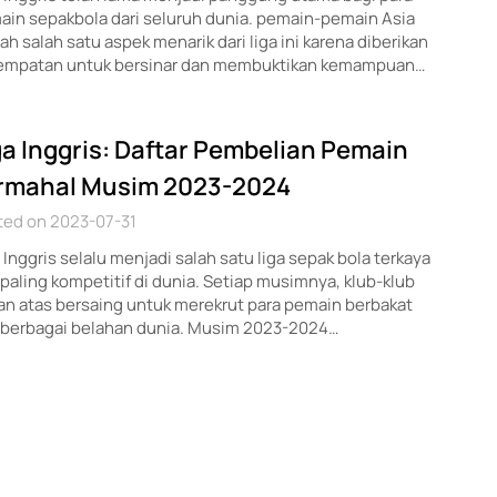
in sepakbola dari seluruh dunia. pemain-pemain Asia
ah salah satu aspek menarik dari liga ini karena diberikan
empatan untuk bersinar dan membuktikan kemampuan…
ga Inggris: Daftar Pembelian Pemain
rmahal Musim 2023-2024
ted on 2023-07-31
 Inggris selalu menjadi salah satu liga sepak bola terkaya
paling kompetitif di dunia. Setiap musimnya, klub-klub
n atas bersaing untuk merekrut para pemain berbakat
i berbagai belahan dunia. Musim 2023-2024…