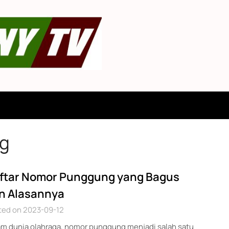
g
ftar Nomor Punggung yang Bagus
n Alasannya
ted on 2023-09-12
am dunia olahraga, nomor punggung menjadi salah satu