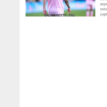
asp
seka
juga