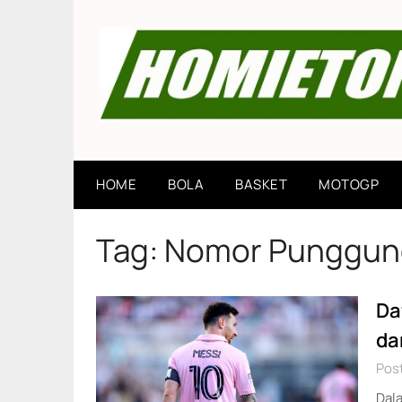
Skip
to
content
HOME
BOLA
BASKET
MOTOGP
Tag:
Nomor Punggun
Da
da
Pos
Dal