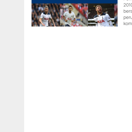
2010
bers
peru
kom