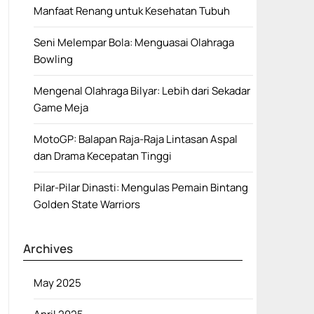
Manfaat Renang untuk Kesehatan Tubuh
Seni Melempar Bola: Menguasai Olahraga
Bowling
Mengenal Olahraga Bilyar: Lebih dari Sekadar
Game Meja
MotoGP: Balapan Raja-Raja Lintasan Aspal
dan Drama Kecepatan Tinggi
Pilar-Pilar Dinasti: Mengulas Pemain Bintang
Golden State Warriors
Archives
May 2025