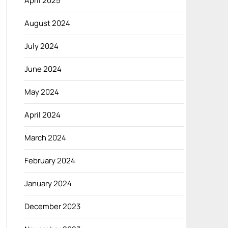
April 2025
August 2024
July 2024
June 2024
May 2024
April 2024
March 2024
February 2024
January 2024
December 2023