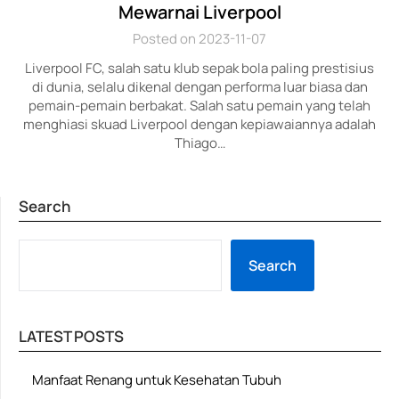
Mewarnai Liverpool
Posted on 2023-11-07
Liverpool FC, salah satu klub sepak bola paling prestisius
di dunia, selalu dikenal dengan performa luar biasa dan
pemain-pemain berbakat. Salah satu pemain yang telah
menghiasi skuad Liverpool dengan kepiawaiannya adalah
Thiago…
Search
SE
Search
LATEST POSTS
Manfaat Renang untuk Kesehatan Tubuh