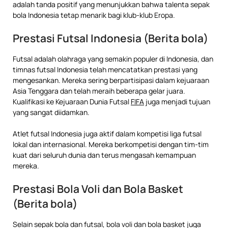
adalah tanda positif yang menunjukkan bahwa talenta sepak
bola Indonesia tetap menarik bagi klub-klub Eropa.
Prestasi Futsal Indonesia (Berita bola)
Futsal adalah olahraga yang semakin populer di Indonesia, dan
timnas futsal Indonesia telah mencatatkan prestasi yang
mengesankan. Mereka sering berpartisipasi dalam kejuaraan
Asia Tenggara dan telah meraih beberapa gelar juara.
Kualifikasi ke Kejuaraan Dunia Futsal
FIFA
juga menjadi tujuan
yang sangat diidamkan.
Atlet futsal Indonesia juga aktif dalam kompetisi liga futsal
lokal dan internasional. Mereka berkompetisi dengan tim-tim
kuat dari seluruh dunia dan terus mengasah kemampuan
mereka.
Prestasi Bola Voli dan Bola Basket
(Berita bola)
Selain sepak bola dan futsal, bola voli dan bola basket juga