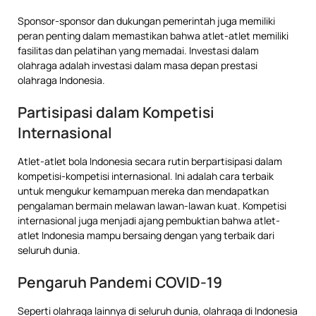
Sponsor-sponsor dan dukungan pemerintah juga memiliki
peran penting dalam memastikan bahwa atlet-atlet memiliki
fasilitas dan pelatihan yang memadai. Investasi dalam
olahraga adalah investasi dalam masa depan prestasi
olahraga Indonesia.
Partisipasi dalam Kompetisi
Internasional
Atlet-atlet bola Indonesia secara rutin berpartisipasi dalam
kompetisi-kompetisi internasional. Ini adalah cara terbaik
untuk mengukur kemampuan mereka dan mendapatkan
pengalaman bermain melawan lawan-lawan kuat. Kompetisi
internasional juga menjadi ajang pembuktian bahwa atlet-
atlet Indonesia mampu bersaing dengan yang terbaik dari
seluruh dunia.
Pengaruh Pandemi COVID-19
Seperti olahraga lainnya di seluruh dunia, olahraga di Indonesia