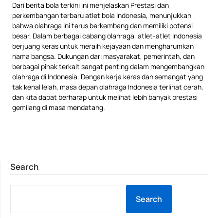
Dari berita bola terkini ini menjelaskan Prestasi dan
perkembangan terbaru atlet bola Indonesia, menunjukkan
bahwa olahraga ini terus berkembang dan memiliki potensi
besar. Dalam berbagai cabang olahraga, atlet-atlet Indonesia
berjuang keras untuk meraih kejayaan dan mengharumkan
nama bangsa. Dukungan dari masyarakat, pemerintah, dan
berbagai pihak terkait sangat penting dalam mengembangkan
olahraga di Indonesia. Dengan kerja keras dan semangat yang
tak kenal lelah, masa depan olahraga Indonesia terlihat cerah,
dan kita dapat berharap untuk melihat lebih banyak prestasi
gemilang di masa mendatang.
Search
SE
Search