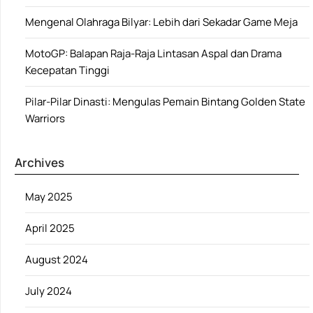
Mengenal Olahraga Bilyar: Lebih dari Sekadar Game Meja
MotoGP: Balapan Raja-Raja Lintasan Aspal dan Drama
Kecepatan Tinggi
Pilar-Pilar Dinasti: Mengulas Pemain Bintang Golden State
Warriors
Archives
May 2025
April 2025
August 2024
July 2024