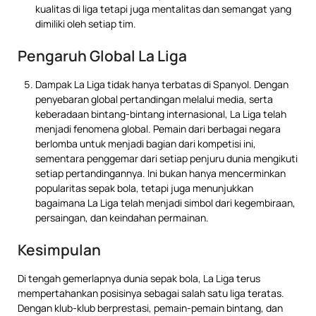
kualitas di liga tetapi juga mentalitas dan semangat yang
dimiliki oleh setiap tim.
Pengaruh Global La Liga
Dampak La Liga tidak hanya terbatas di Spanyol. Dengan
penyebaran global pertandingan melalui media, serta
keberadaan bintang-bintang internasional, La Liga telah
menjadi fenomena global. Pemain dari berbagai negara
berlomba untuk menjadi bagian dari kompetisi ini,
sementara penggemar dari setiap penjuru dunia mengikuti
setiap pertandingannya. Ini bukan hanya mencerminkan
popularitas sepak bola, tetapi juga menunjukkan
bagaimana La Liga telah menjadi simbol dari kegembiraan,
persaingan, dan keindahan permainan.
Kesimpulan
Di tengah gemerlapnya dunia sepak bola, La Liga terus
mempertahankan posisinya sebagai salah satu liga teratas.
Dengan klub-klub berprestasi, pemain-pemain bintang, dan