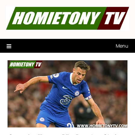
Skip
to
content
Menu