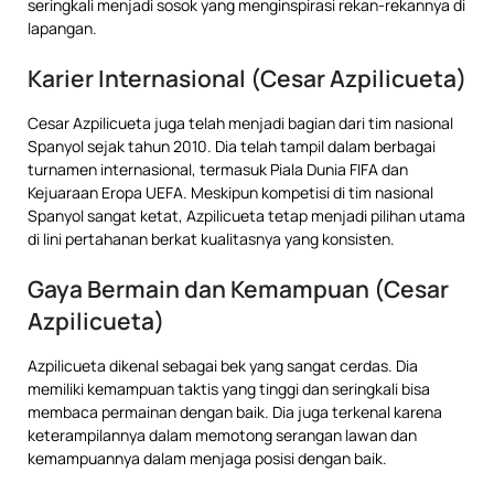
seringkali menjadi sosok yang menginspirasi rekan-rekannya di
lapangan.
Karier Internasional (Cesar Azpilicueta)
Cesar Azpilicueta juga telah menjadi bagian dari tim nasional
Spanyol sejak tahun 2010. Dia telah tampil dalam berbagai
turnamen internasional, termasuk Piala Dunia FIFA dan
Kejuaraan Eropa UEFA. Meskipun kompetisi di tim nasional
Spanyol sangat ketat, Azpilicueta tetap menjadi pilihan utama
di lini pertahanan berkat kualitasnya yang konsisten.
Gaya Bermain dan Kemampuan (Cesar
Azpilicueta)
Azpilicueta dikenal sebagai bek yang sangat cerdas. Dia
memiliki kemampuan taktis yang tinggi dan seringkali bisa
membaca permainan dengan baik. Dia juga terkenal karena
keterampilannya dalam memotong serangan lawan dan
kemampuannya dalam menjaga posisi dengan baik.