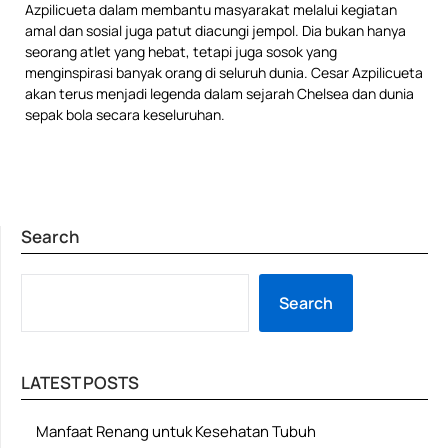
Azpilicueta dalam membantu masyarakat melalui kegiatan
amal dan sosial juga patut diacungi jempol. Dia bukan hanya
seorang atlet yang hebat, tetapi juga sosok yang
menginspirasi banyak orang di seluruh dunia. Cesar Azpilicueta
akan terus menjadi legenda dalam sejarah Chelsea dan dunia
sepak bola secara keseluruhan.
Search
SE
Search
LATEST POSTS
Manfaat Renang untuk Kesehatan Tubuh