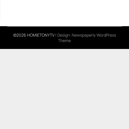
©2026 HOMIETONYTV
| Design:
Newspaperly WordPress
Theme