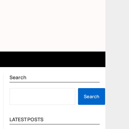
Search
SEARCH
Search
LATEST POSTS