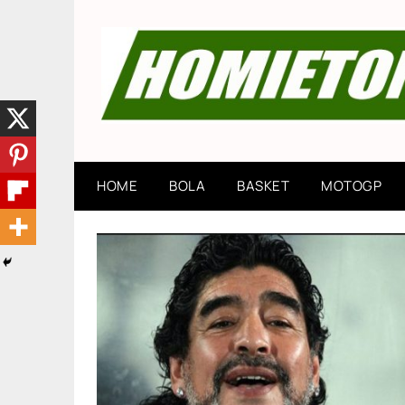
Skip
to
content
HOME
BOLA
BASKET
MOTOGP