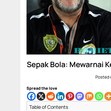
Sepak Bola: Mewarnai 
Posted 
Spread the love
Table of Contents