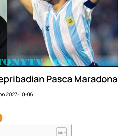
Kepribadian Pasca Maradona
on 2023-10-06