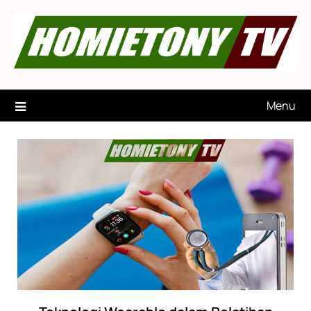
Skip
to
content
Menu