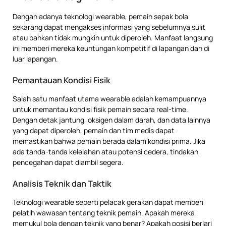
Dengan adanya teknologi wearable, pemain sepak bola
sekarang dapat mengakses informasi yang sebelumnya sulit
atau bahkan tidak mungkin untuk diperoleh. Manfaat langsung
ini memberi mereka keuntungan kompetitif di lapangan dan di
luar lapangan.
Pemantauan Kondisi Fisik
Salah satu manfaat utama wearable adalah kemampuannya
untuk memantau kondisi fisik pemain secara real-time.
Dengan detak jantung, oksigen dalam darah, dan data lainnya
yang dapat diperoleh, pemain dan tim medis dapat
memastikan bahwa pemain berada dalam kondisi prima. Jika
ada tanda-tanda kelelahan atau potensi cedera, tindakan
pencegahan dapat diambil segera.
Analisis Teknik dan Taktik
Teknologi wearable seperti pelacak gerakan dapat memberi
pelatih wawasan tentang teknik pemain. Apakah mereka
memukul bola dengan teknik yang benar? Apakah posisi berlari