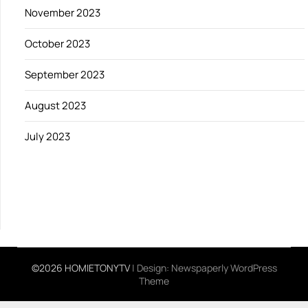
November 2023
October 2023
September 2023
August 2023
July 2023
©2026 HOMIETONYTV
| Design:
Newspaperly WordPress
Theme