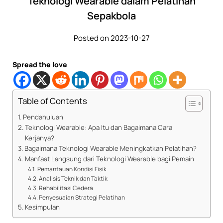
Teknologi Wearable dalam Pelatihan
Sepakbola
Posted on 2023-10-27
Spread the love
Table of Contents
Pendahuluan
Teknologi Wearable: Apa Itu dan Bagaimana Cara
Kerjanya?
Bagaimana Teknologi Wearable Meningkatkan Pelatihan?
Manfaat Langsung dari Teknologi Wearable bagi Pemain
Pemantauan Kondisi Fisik
Analisis Teknik dan Taktik
Rehabilitasi Cedera
Penyesuaian Strategi Pelatihan
Kesimpulan