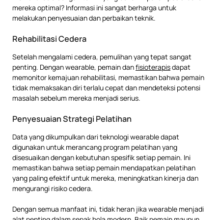
mereka optimal? Informasi ini sangat berharga untuk
melakukan penyesuaian dan perbaikan teknik.
Rehabilitasi Cedera
Setelah mengalami cedera, pemulihan yang tepat sangat
penting. Dengan wearable, pemain dan
fisioterapis
dapat
memonitor kemajuan rehabilitasi, memastikan bahwa pemain
tidak memaksakan diri terlalu cepat dan mendeteksi potensi
masalah sebelum mereka menjadi serius.
Penyesuaian Strategi Pelatihan
Data yang dikumpulkan dari teknologi wearable dapat
digunakan untuk merancang program pelatihan yang
disesuaikan dengan kebutuhan spesifik setiap pemain. Ini
memastikan bahwa setiap pemain mendapatkan pelatihan
yang paling efektif untuk mereka, meningkatkan kinerja dan
mengurangi risiko cedera.
Dengan semua manfaat ini, tidak heran jika wearable menjadi
alat penting dalam sepak bola modern. Baik pemain maupun