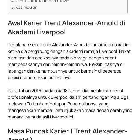
Cinta untuk Klub Hometown
Kesimpulan
Awal Karier Trent Alexander-Arnold di
Akademi Liverpool
Perjalanan sepak bola Alexander-Arnold dimulai sejak usia dini
ketika dia bergabung dengan akademi remaja Liverpool. Bakat
alaminya dan dedikasinya pada olahraga dengan cepat
membedakannya dari teman-temannya. Fleksibilitasnya di
lapangan dan kemampuannya untuk bermain di beberapa
posisi memamerkan potensinya.
Pada tahun 2016, pada usia 18 tahun, dia melakukan debut
profesionalnya untuk Liverpool dalam pertandingan Piala Liga
melawan Tottenham Hotspur. Penampilannya yang
mengesankan memberi petunjuk akan masa depan cerah yang
menanti pemuda asli Liverpool ini.
Masa Puncak Karier ( Trent Alexander-