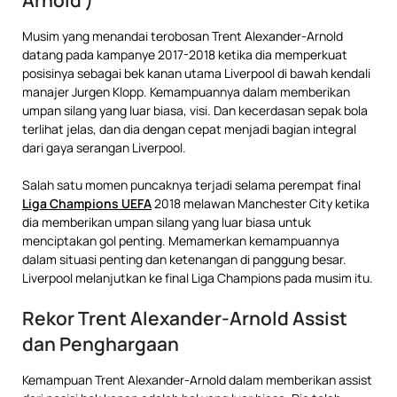
Arnold )
Musim yang menandai terobosan Trent Alexander-Arnold
datang pada kampanye 2017-2018 ketika dia memperkuat
posisinya sebagai bek kanan utama Liverpool di bawah kendali
manajer Jurgen Klopp. Kemampuannya dalam memberikan
umpan silang yang luar biasa, visi. Dan kecerdasan sepak bola
terlihat jelas, dan dia dengan cepat menjadi bagian integral
dari gaya serangan Liverpool.
Salah satu momen puncaknya terjadi selama perempat final
Liga Champions UEFA
2018 melawan Manchester City ketika
dia memberikan umpan silang yang luar biasa untuk
menciptakan gol penting. Memamerkan kemampuannya
dalam situasi penting dan ketenangan di panggung besar.
Liverpool melanjutkan ke final Liga Champions pada musim itu.
Rekor Trent Alexander-Arnold Assist
dan Penghargaan
Kemampuan Trent Alexander-Arnold dalam memberikan assist