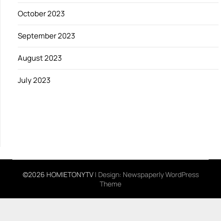
October 2023
September 2023
August 2023
July 2023
©2026 HOMIETONYTV
| Design:
Newspaperly WordPress
Theme