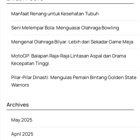
Manfaat Renang untuk Kesehatan Tubuh
Seni Melempar Bola: Menguasai Olahraga Bowling
Mengenal Olahraga Bilyar: Lebih dari Sekadar Game Meja
MotoGP: Balapan Raja-Raja Lintasan Aspal dan Drama
Kecepatan Tinggi
Pilar-Pilar Dinasti: Mengulas Pemain Bintang Golden State
Warriors
Archives
May 2025
April 2025