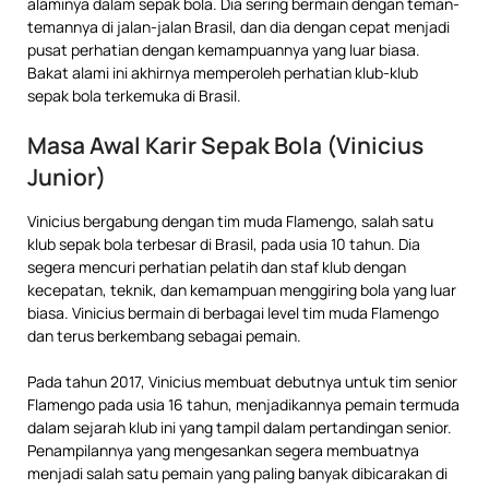
alaminya dalam sepak bola. Dia sering bermain dengan teman-
temannya di jalan-jalan Brasil, dan dia dengan cepat menjadi
pusat perhatian dengan kemampuannya yang luar biasa.
Bakat alami ini akhirnya memperoleh perhatian klub-klub
sepak bola terkemuka di Brasil.
Masa Awal Karir Sepak Bola (Vinicius
Junior)
Vinicius bergabung dengan tim muda Flamengo, salah satu
klub sepak bola terbesar di Brasil, pada usia 10 tahun. Dia
segera mencuri perhatian pelatih dan staf klub dengan
kecepatan, teknik, dan kemampuan menggiring bola yang luar
biasa. Vinicius bermain di berbagai level tim muda Flamengo
dan terus berkembang sebagai pemain.
Pada tahun 2017, Vinicius membuat debutnya untuk tim senior
Flamengo pada usia 16 tahun, menjadikannya pemain termuda
dalam sejarah klub ini yang tampil dalam pertandingan senior.
Penampilannya yang mengesankan segera membuatnya
menjadi salah satu pemain yang paling banyak dibicarakan di