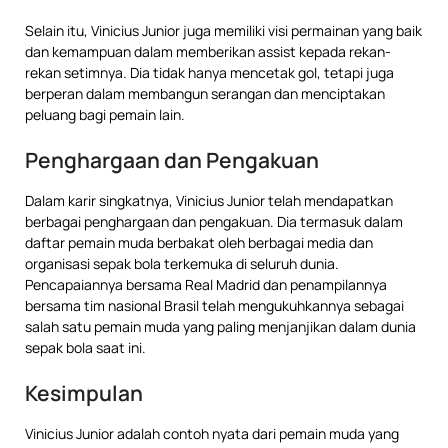
Selain itu, Vinicius Junior juga memiliki visi permainan yang baik
dan kemampuan dalam memberikan assist kepada rekan-
rekan setimnya. Dia tidak hanya mencetak gol, tetapi juga
berperan dalam membangun serangan dan menciptakan
peluang bagi pemain lain.
Penghargaan dan Pengakuan
Dalam karir singkatnya, Vinicius Junior telah mendapatkan
berbagai penghargaan dan pengakuan. Dia termasuk dalam
daftar pemain muda berbakat oleh berbagai media dan
organisasi sepak bola terkemuka di seluruh dunia.
Pencapaiannya bersama Real Madrid dan penampilannya
bersama tim nasional Brasil telah mengukuhkannya sebagai
salah satu pemain muda yang paling menjanjikan dalam dunia
sepak bola saat ini.
Kesimpulan
Vinicius Junior adalah contoh nyata dari pemain muda yang